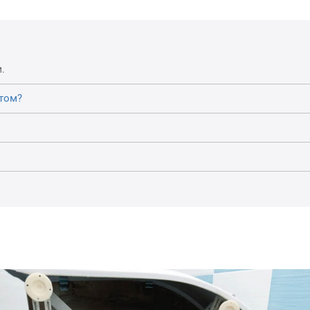
.
том?