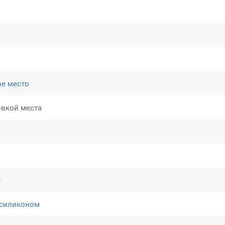
ое место
овкой места
у
 силиконом