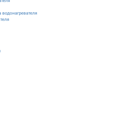
ателя
а водонагревателя
ателя
я