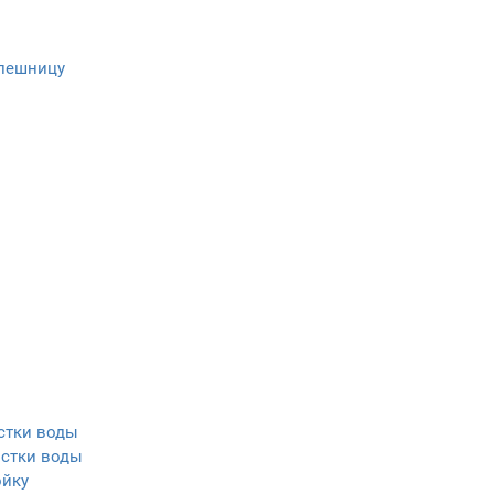
олешницу
стки воды
истки воды
ойку