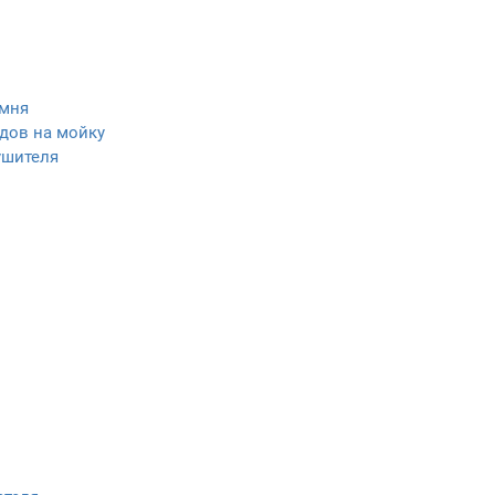
амня
дов на мойку
ушителя